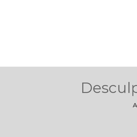
Descul
A