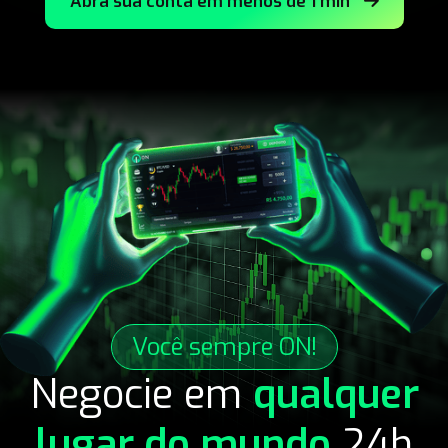
Abra sua conta em menos de 1 min

Você sempre ON!
Negocie em
qualquer
lugar do mundo
24h