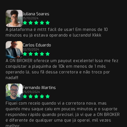
Juliana Soares
15/10/2024

A plataforma é mttt fácil de usar! Em menos de 10
minutos eu já estava operando e lucrando! Kkkk
Carlos Eduardo
02/10/2024

A ON BROKER oferece um payout excelente! Isso me fez
conquistar a plaquinha de 10k em menos de 1 mês
operando lá, sou fã dessa corretora e não troco por
nada!!!
Fernando Martins
25/09/2024

Fiquei com receio quando vi a corretora nova, mas
quando meu saque caiu em poucos minutos e o suporte
respondeu rápido quando precisei, já vi que a ON BROKER
é diferente de qualquer uma que já operei, mil vezes
melhor.