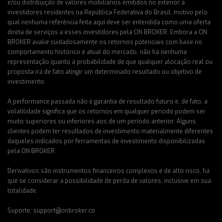
e/ou distribuição de valores mobiliários emitidos no exterior a
investidores residentes na República Federativa do Brasil, motivo pelo
qual nenhuma referência feita aqui deve ser entendida como uma oferta
direta de serviços a esses investidores pela ON BROKER. Embora a ON
BROKER avalie cuidadosamente os retornos potenciais com base no
comportamento histórico e atual do mercado, não há nenhuma
representação quanto à probabilidade de que qualquer alocação real ou
proposta irá de fato atingir um determinado resultado ou objetivo de
investimento.
A performance passada não é garantia de resultado futuro e, de fato, a
volatilidade significa que os retornos em qualquer período podem ser
muito superiores ou inferiores aos de um período anterior. Alguns
clientes podem ter resultados de investimento materialmente diferentes
daqueles indicados por ferramentas de investimento disponibilizadas
pela ON BROKER.
Derivativos são instrumentos financeiros complexos e de alto risco, há
que se considerar a possibilidade de perda de valores, inclusive em sua
totalidade.
Suporte:
support@onbroker.co