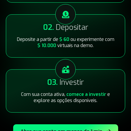

02.
Depositar
Deposite a partir de
$ 60
ou experimente com
$ 10.000
virtuais na demo.

03.
Investir
Com sua conta ativa,
comece a investir
e
explore as opções disponíveis.