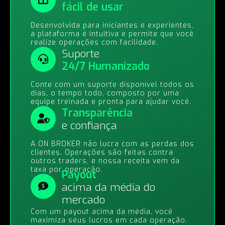
fácil de usar
Desenvolvida para iniciantes e experientes,
a plataforma é intuitiva e permite que você
realize operações com facilidade.
Suporte

24/7 Humanizado
Conte com um suporte disponível todos os
dias, o tempo todo, composto por uma
equipe treinada e pronta para ajudar você.
Transparência

e confiança
A ON BROKER não lucra com as perdas dos
clientes. Operações são feitas contra
outros traders, e nossa receita vem da
taxa por operação.
Payout
acima da média do

mercado
Com um payout acima da média, você
maximiza seus lucros em cada operação,