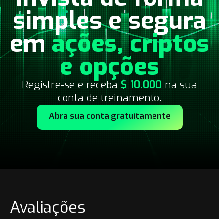
simples e segura
em
ações, criptos
e opções
Registre-se e receba
$ 10.000
na sua
conta de treinamento.
Abra sua conta gratuitamente
Avaliações